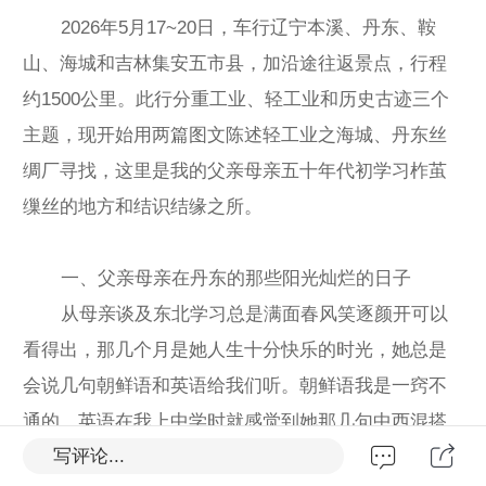
2026年5月17~20日，车行辽宁本溪、丹东、鞍
山、海城和吉林集安五市县，加沿途往返景点，行程
约1500公里。此行分重工业、轻工业和历史古迹三个
主题，现开始用两篇图文陈述轻工业之海城、丹东丝
绸厂寻找，这里是我的父亲母亲五十年代初学习柞茧
缫丝的地方和结识结缘之所。
一、父亲母亲在丹东的那些阳光灿烂的日子
从母亲谈及东北学习总是满面春风笑逐颜开可以
看得出，那几个月是她人生十分快乐的时光，她总是
会说几句朝鲜语和英语给我们听。朝鲜语我是一窍不
通的，英语在我上中学时就感觉到她那几句中西混搭
写评论...
的"打ball，打ball，play basketball”就不算什么了，但