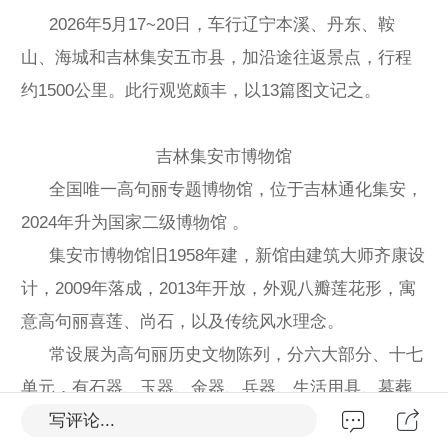
2026年5月17~20日，车行辽宁本溪、丹东、鞍
山、海城和吉林集安五市县，加沿途往返景点，行程
约1500公里。此行观览颇丰，以13篇图文记之。
吉林集安市博物馆
全国唯一高句丽专题博物馆，位于吉林通化集安，
2024年升为国家二级博物馆 。
集安市博物馆旧1958年建，新馆由建筑大师齐康设
计，2009年落成，2013年开放，外观八瓣莲花形，寓
意高句丽喜莲、尚石，以及传统风水理念。
常设展为高句丽历史文物陈列，分六大部分、十七
单元，有石器、玉器、金器、兵器、生活用具、墓葬
写评论...
模型、墓葬壁画摹本、好太王碑拓片全文、碑刻研究