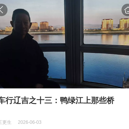
车行辽吉之十三：鸭绿江上那些桥
王更生
2026-06-03