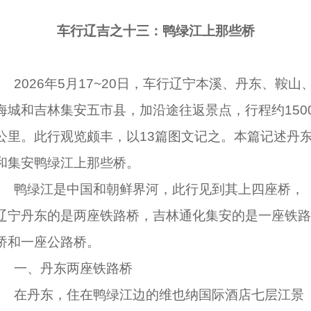
车行辽吉之十三：鸭绿江上那些桥
2026年5月17~20日，车行辽宁本溪、丹东、鞍山
海城和吉林集安五市县，加沿途往返景点，行程约150
公里。此行观览颇丰，以13篇图文记之。本篇记述丹
和集安鸭绿江上那些桥。
鸭绿江是中国和朝鲜界河，此行见到其上四座桥，
辽宁丹东的是两座铁路桥，吉林通化集安的是一座铁路
桥和一座公路桥。
一、丹东两座铁路桥
在丹东，住在鸭绿江边的维也纳国际酒店七层江景