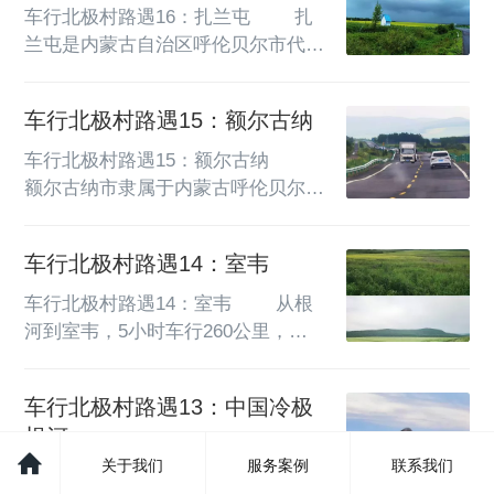
（GXX）、国道（GXXX）、...
布泰，出身于科尔沁蒙古，是成吉思
车行北极村路遇16：扎兰屯        扎
汗二弟哈萨尔的直系后裔。13岁时
兰屯是内蒙古自治区呼伦贝尔市代管
远嫁后金大汗皇太极，彼时她的姑姑
的县级市，坐落于大兴安岭东麓、雅
哲哲已是皇太极正妻，此次联姻是科
鲁河畔，素有“塞外苏杭”之称。扎兰
车行北极村路遇15：额尔古纳
尔沁与后金巩固同盟的政治纽带。      
屯山林连绵，河湖澄澈，古城融北国
她促成满蒙联姻稳固北疆，劝说洪承
山林雄浑与水岸灵秀。汉、蒙、鄂温
车行北极村路遇15：额尔古纳        
畴归...
克等各族世代聚居，多元民俗与百年
额尔古纳市隶属于内蒙古呼伦贝尔
铁路历史交织，自然风物与厚重近代
市，北部、西部沿额尔古纳河与俄罗
史在此相融共生。        清末沙俄修
斯隔河相望，拥有漫长边境线。此地
车行北极村路遇14：室韦
筑中东铁路，扎兰屯成为西线重要枢
是蒙兀室韦的发源地，成吉思汗二弟
纽，大批俄式建筑拔地而起，吊桥、
哈布图·哈萨尔曾经的封地，黑山头
车行北极村路遇14：室韦        从根
铁路旧址留存至今，...
古城见证当年游牧王朝的兴衰。境内
河到室韦，5小时车行260公里，大
拥有亚洲第一湿地，森林、草原、河
都走县道，也经过短途省道，冻土沉
谷地貌交织，风光雄浑秀美。蒙古
降段较多，总体路况良好。        室
车行北极村路遇13：中国冷极
族、俄罗斯族、鄂温克等多个民族世
韦全称蒙兀室韦苏木，坐落于大兴安
根河
代聚居，室韦、恩和保留着特色木刻
岭北麓、额尔古纳河右岸，与俄罗斯
楞民居，融汇中俄边境风情。这里既
关于我们
服务案例
联系我们
奥洛契小镇隔界河相望，是蒙古族先
车行北极村路遇13：中国冷极根河         
是...