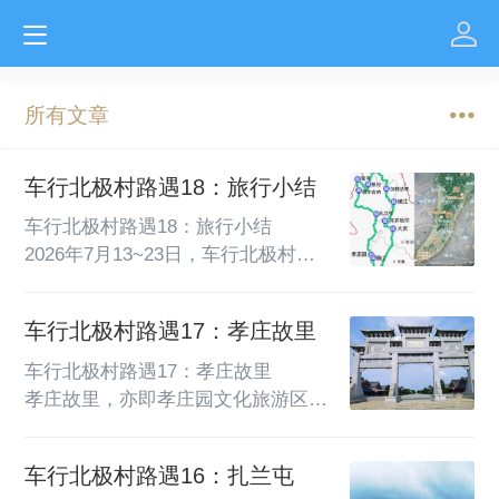
所有文章
车行北极村路遇18：旅行小结
车行北极村路遇18：旅行小结        
2026年7月13~23日，车行北极村。        
一、行程概况        从沈阳出发，开
车穿越大兴安岭去漠河北极村，往返
车行北极村路遇17：孝庄故里
经停的地区和景观有：大庆、齐齐哈
尔、嫩江、加格达奇、塔河、漠河
车行北极村路遇17：孝庄故里       ‌
（龙江第一湾、北红俄罗斯民族村、
孝庄故里‌，亦即孝庄园文化旅游区‌，
北极村）、根河、室韦俄罗斯民族
位于‌内蒙古通辽市科尔沁左翼中旗，
乡、额尔古纳、扎兰屯、通化，车程
离通辽市区30公里。      孝庄即清朝
车行北极村路遇16：扎兰屯
4552公里，经过的道路有高速公路
孝庄皇太后，本名博尔济吉特·布木