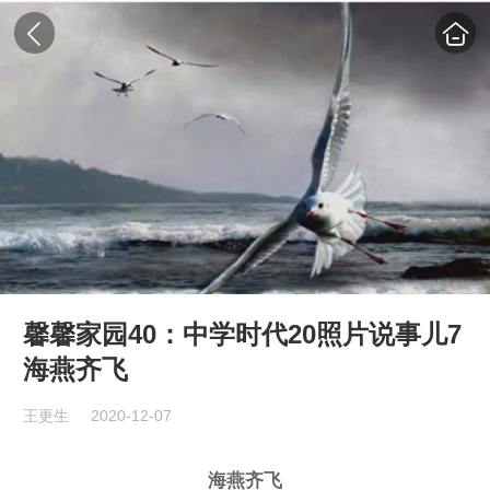
馨馨家园40：中学时代20照片说事儿7
海燕齐飞
王更生
2020-12-07
海燕齐飞