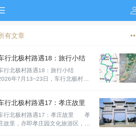
所有文章
车行北极村路遇18：旅行小结
车行北极村路遇18：旅行小结        
2026年7月13~23日，车行北极村。        
一、行程概况        从沈阳出发，开车
穿越大兴安岭去漠河北极村，往返经
车行北极村路遇17：孝庄故里
停的地区和景观有：大庆、齐齐哈
尔、嫩江、加格达奇、塔河、漠河
车行北极村路遇17：孝庄故里       ‌孝
（龙江第一湾、北红俄罗斯民族村、
庄故里‌，亦即孝庄园文化旅游区‌，位
北极村）、根河、室韦俄罗斯民族
于‌内蒙古通辽市科尔沁左翼中旗，离